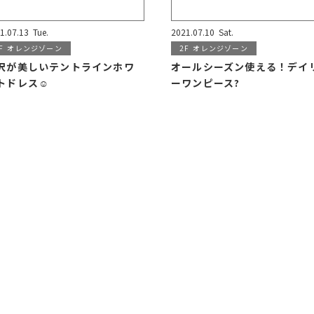
1.07.13
Tue.
2021.07.10
Sat.
F
オレンジゾーン
2F
オレンジゾーン
沢が美しいテントラインホワ
オールシーズン使える！デイ
トドレス☺️
ーワンピース?