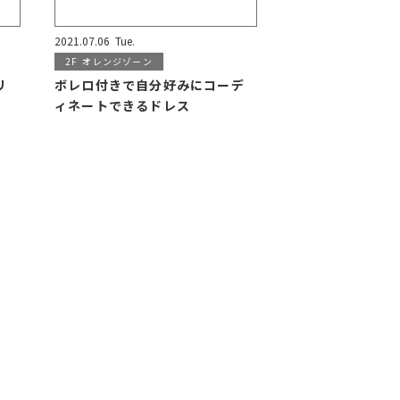
2021.07.06
Tue.
2F
オレンジゾーン
リ
ボレロ付きで自分好みにコーデ
ィネートできるドレス