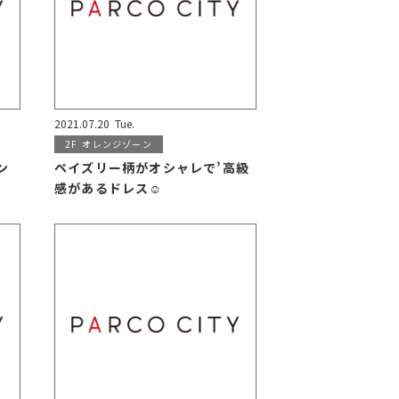
2021.07.20
Tue.
2F
オレンジゾーン
ン
ペイズリー柄がオシャレで’高級
感があるドレス☺️