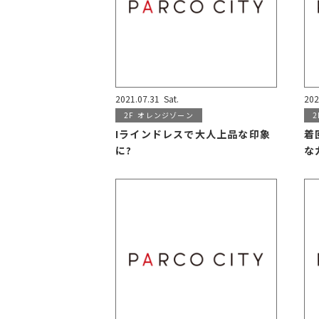
2021.07.31
Sat.
202
2F
オレンジゾーン
2
Iラインドレスで大人上品な印象
着
に?
な