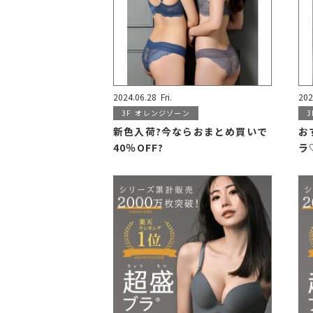
2024.06.28
Fri.
202
3F
オレンジゾーン
3
新色入荷?今ならおまとめ買いで
お
40％OFF?
ラ