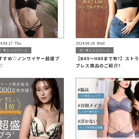
4.06.27
Thu.
2024.06.26
Wed.
F
オレンジゾーン
3F
オレンジゾーン
すすめ♡ノンワイヤー超盛ブ
【B65～H80まで有?】スト
♡
プレス商品のご紹介?