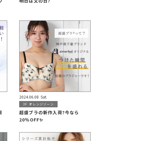
ワ
明日は父の日?
2024.06.08
Sat.
3F
オレンジゾーン
限
超盛ブラの新作入荷?今なら
20％OFF✨