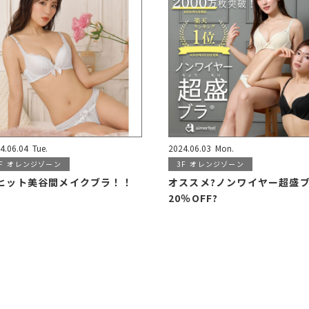
4.06.04
Tue.
2024.06.03
Mon.
F
オレンジゾーン
3F
オレンジゾーン
ヒット美谷間メイクブラ！！
オススメ?ノンワイヤー超盛
20％OFF?