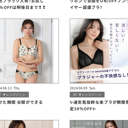
色ブラック入荷?お試し
リボンで谷間をON/OFFノン
0％OFFは明後日まで❢❢
イヤー超盛ブラ?
4.06.13
Thu.
2024.06.09
Sun.
F
オレンジゾーン
3F
オレンジゾーン
けた瞬間 谷間ができる
✨通気性抜群な楽ブラが期間
定30％OFF✨