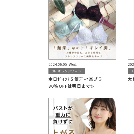
2024.06.05
Wed.
202
3F
オレンジゾーン
3
本日ﾎﾟｲﾝﾄ５倍ﾃﾞｰ?楽ブラ
大
30％OFFは明日まで✨