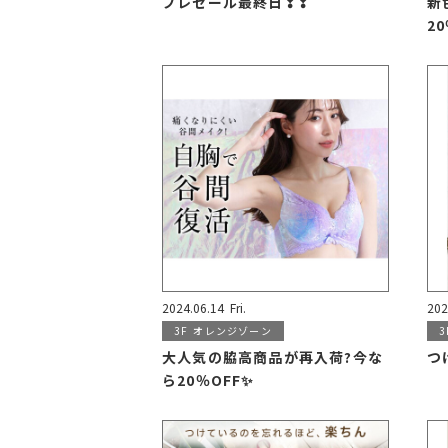
プレセール最終日❢❢
新
2
2024.06.14
Fri.
202
3F
オレンジゾーン
3
大人気の脇高商品が再入荷?今な
つ
ら20％OFF✨