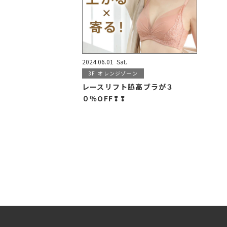
2024.06.01
Sat.
3F
オレンジゾーン
レースリフト脇高ブラが３
０％OFF❢❢