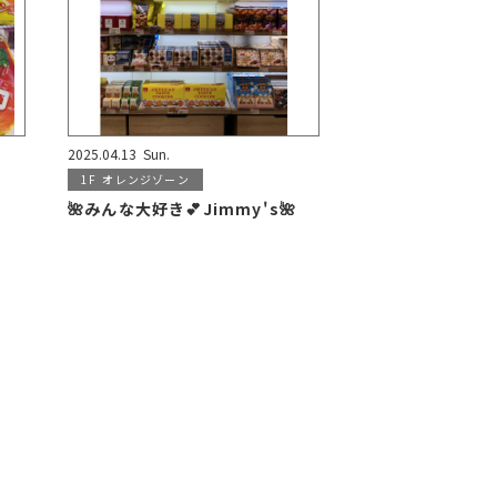
2025.04.13
Sun.
1F
オレンジゾーン
🌺みんな大好き💕Jimmy's🌺