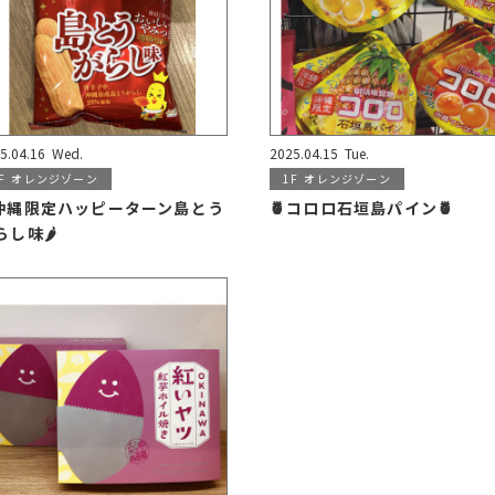
5.04.16
Wed.
2025.04.15
Tue.
F
オレンジゾーン
1F
オレンジゾーン
️沖縄限定ハッピーターン島とう
🍍コロロ石垣島パイン🍍
し味🌶️