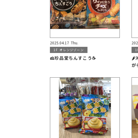
2025.04.17
Thu.
202
1F
オレンジゾーン
1
🧀珍品堂ちんすこう☕

がら