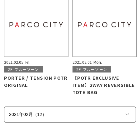
2021.02.05
Fri.
2021.02.01
Mon.
2F
ブルーゾーン
2F
ブルーゾーン
PORTER / TENSION POTR
【POTR EXCLUSIVE
ORIGINAL
ITEM】2WAY REVERSIBLE
TOTE BAG