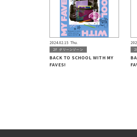
2024.02.15
Thu.
202
2F
グリーンゾーン
2
BACK TO SCHOOL WITH MY
BA
FAVES!
FA