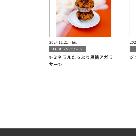
2024.11.21
Thu.
202
1F
オレンジゾーン
1
✨ミネラルたっぷり黒糖アガラ
ジ
サー✨