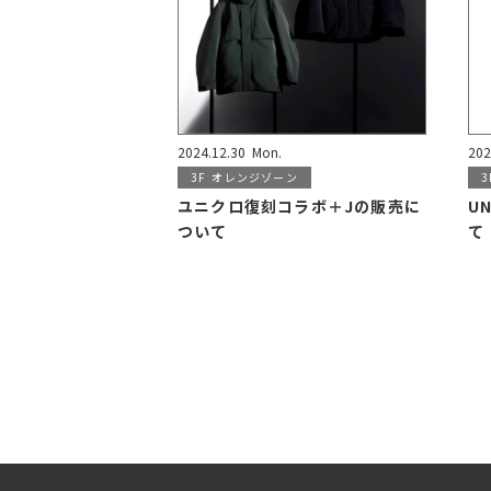
2024.12.30
Mon.
202
3F
オレンジゾーン
3
ユニクロ復刻コラボ＋Jの販売に
U
ついて
て