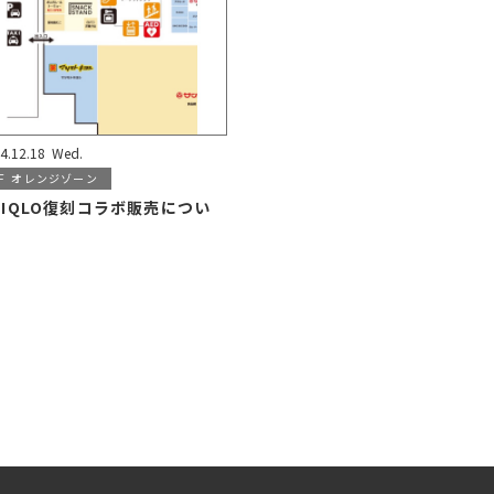
4.12.18
Wed.
F
オレンジゾーン
NIQLO復刻コラボ販売につい