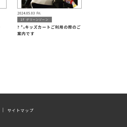
2024.05.03
Fri.
1F
グリーンゾーン
～
? ³₃キッズカートご利用の際のご
案内です
サイトマップ