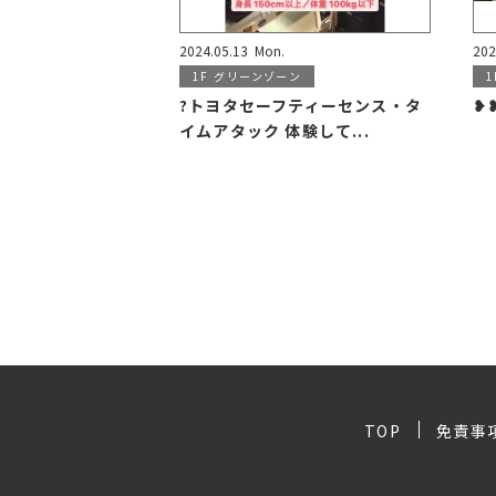
2024.05.13
Mon.
202
1F
グリーンゾーン
1
?トヨタセーフティーセンス・タ
❥
イムアタック 体験して...
TOP
免責事