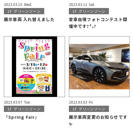
2023.03.15
Wed.
2023.03.11
Sat.
1F
グリーンゾーン
1F
グリーンゾーン
展示車両 入れ替えました
愛車自慢フォトコンテスト開
催中です?³₃?
2023.03.07
Tue.
2023.03.03
Fri.
1F
グリーンゾーン
1F
グリーンゾーン
『Spring Fair』
展示車両変更のお知らせです
✨