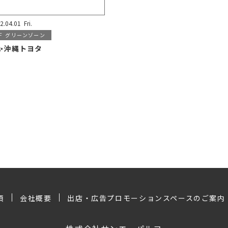
2.04.01
Fri.
F
グリーンゾーン
✨沖縄トヨタ
項
会社概要
出店・広告プロモーションスペースのご案内