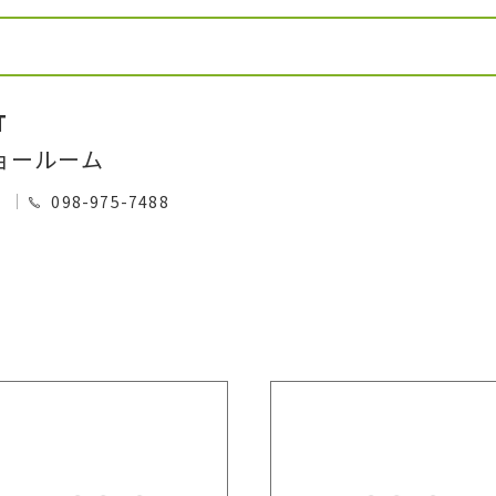
T
ョールーム
0
098-975-7488