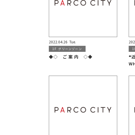
2022.04.26
Tue.
202
1F
グリーンゾーン
1
◆◇ ご 案 内 ◇◆
❝
WH