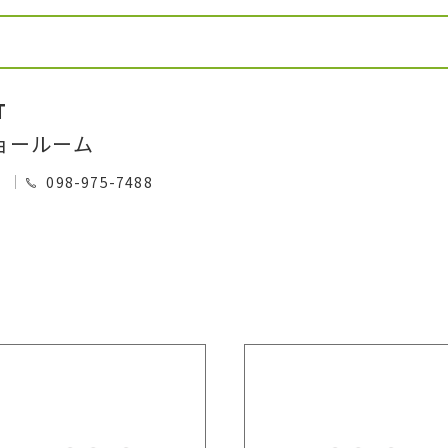
T
ョールーム
0
098-975-7488