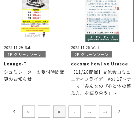
2025.11.29
Sat.
2025.11.26
Wed.
1F
グリーンゾーン
2F
グリーンゾーン
Lounge-T
docomo howlive Urasoe
シュミレーターの受付時間変
【11/28開催】交流会コミュ
更のお知らせ
ニティフライデーVol.17～テ
ーマ「みんなの『心と体の整
え方』を語り合う」〜
6
7
8
9
10
11