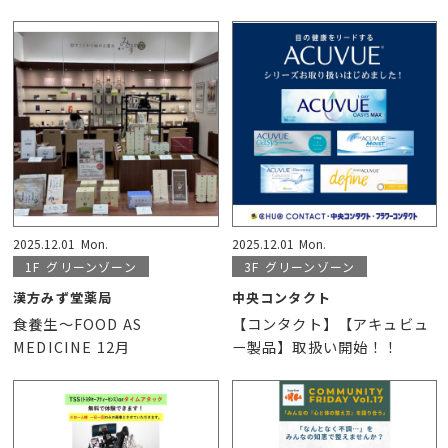
2025.12.01
Mon.
2025.12.01
Mon.
1F
グリーンゾーン
3F
グリーンゾーン
漢方みず堂薬局
中央コンタクト
食養生～FOOD AS
【コンタクト】【アキュビュ
MEDICINE 12月
ー製品】取扱い開始！！