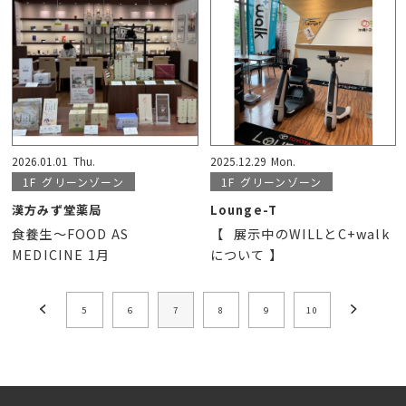
2026.01.01
Thu.
2025.12.29
Mon.
1F
グリーンゾーン
1F
グリーンゾーン
漢方みず堂薬局
Lounge-T
食養生～FOOD AS
【⠀展示中のWILLとC+walk
MEDICINE 1月
について 】
5
6
7
8
9
10