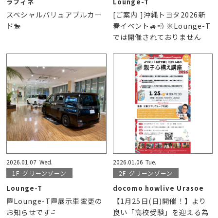
ラフィネ
Lounge-T
スペシャルバリュアブルカー
[ご案内 ]沖縄トヨタ2026新
ド🐎
春イベント🚙💨 ※Lounge-T
では開催されておりません
2026.01.07
Wed.
2026.01.06
Tue.
1F
グリーンゾーン
2F
グリーンゾーン
Lounge-T
docomo howlive Urasoe
🏁Lounge-T🏁展示車変更の
【1月25日(日)開催！】より
お知らせです‎⌣̈
良い「高校受験」を迎える為