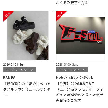
おくるみ販売中//🌺
2026.08.09
Sun.
2026.08.09
Sun.
2F
グリーンゾーン
3F
グリーンゾーン
RANDA
Hobby shop G-SouL
【新作商品のご紹介】ベロア
【重要】2026年8月8日
ダブルリボンミュールサンダ
（土）発売プラモデル・フィ
ル
ギュア遅延分の入荷・店頭発
売日程のご案内