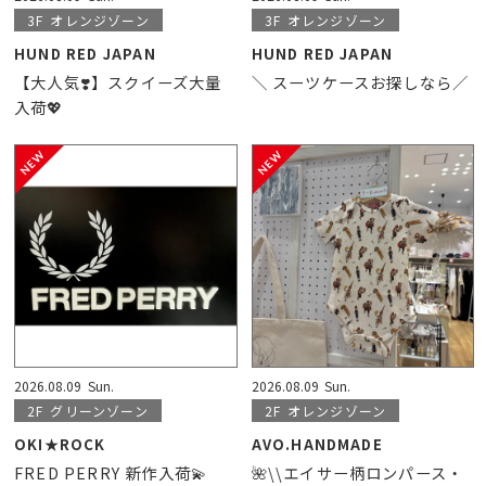
3F
オレンジゾーン
3F
オレンジゾーン
HUND RED JAPAN
HUND RED JAPAN
【大人気❣️】スクイーズ大量
＼ スーツケースお探しなら／
入荷💖
2026.08.09
Sun.
2026.08.09
Sun.
2F
グリーンゾーン
2F
オレンジゾーン
OKI★ROCK
AVO.HANDMADE
FRED PERRY 新作入荷💫
🌺\\エイサー柄ロンパース・