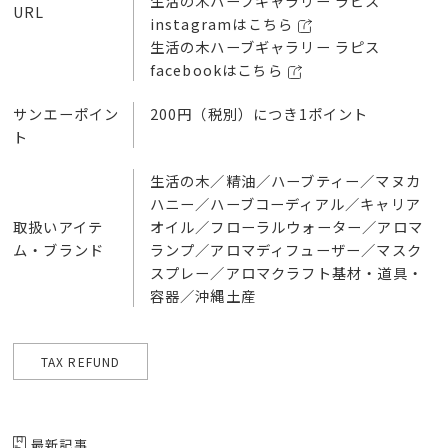
生活の木ハーブギャラリー ラピス
URL
instagramはこちら
生活の木ハーブギャラリー ラピス
facebookはこちら
サンエーポイン
200円（税別）につき1ポイント
ト
生活の木／精油／ハーブティー／マヌカ
ハニー／ハーブコーディアル／キャリア
取扱いアイテ
オイル／フローラルウォーター／アロマ
ム・ブランド
ランプ／アロマディフューザー／マスク
スプレー／アロマクラフト基材・道具・
容器／沖縄土産
TAX REFUND
最新記事