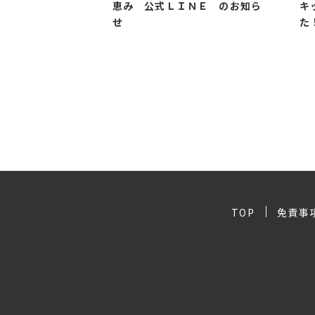
恵み 公式ＬＩＮＥ のお知ら
キ
せ
た
TOP
免責事