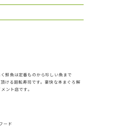
届く鮮魚は定番ものから珍しい魚まで
て頂ける廻転寿司です。豪快な本まぐろ解
イメント店です。
フード