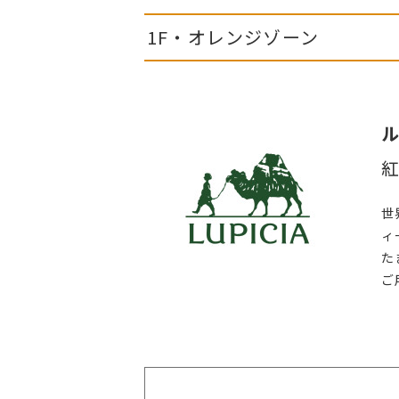
1F・オレンジゾーン
世
ィ
た
ご