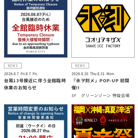
NEWS
NEWS
2026.8.7
Fri.
8.7
Fri.
2026.8.20
Thu.
8.31
Mon.
台風13号接近に伴う全館臨時
『氷ヲ刻メ』POP-UP 初開
休業のお知らせ
催!!
3F グリーンゾーン 特設会場